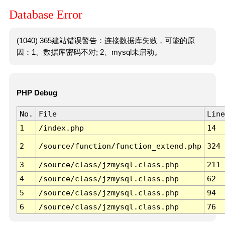
Database Error
(1040) 365建站错误警告：连接数据库失败，可能的原
因：1、数据库密码不对; 2、mysql未启动。
PHP Debug
No.
File
Line
1
/index.php
14
2
/source/function/function_extend.php
324
3
/source/class/jzmysql.class.php
211
4
/source/class/jzmysql.class.php
62
5
/source/class/jzmysql.class.php
94
6
/source/class/jzmysql.class.php
76