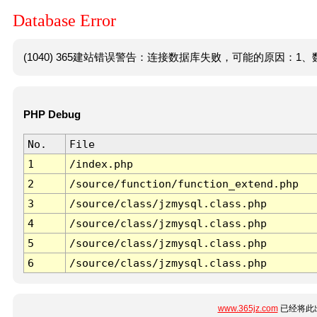
Database Error
(1040) 365建站错误警告：连接数据库失败，可能的原因：1、数
PHP Debug
No.
File
1
/index.php
2
/source/function/function_extend.php
3
/source/class/jzmysql.class.php
4
/source/class/jzmysql.class.php
5
/source/class/jzmysql.class.php
6
/source/class/jzmysql.class.php
www.365jz.com
已经将此