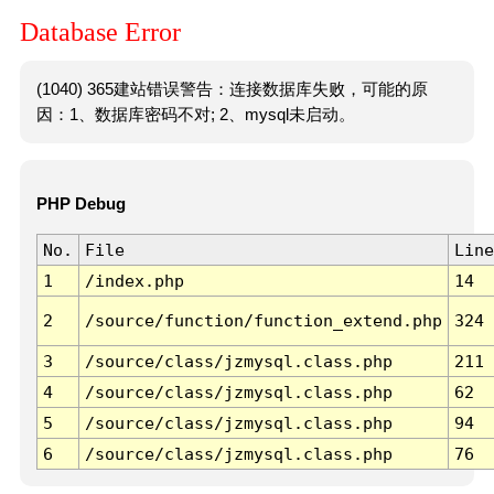
Database Error
(1040) 365建站错误警告：连接数据库失败，可能的原
因：1、数据库密码不对; 2、mysql未启动。
PHP Debug
No.
File
Line
1
/index.php
14
2
/source/function/function_extend.php
324
3
/source/class/jzmysql.class.php
211
4
/source/class/jzmysql.class.php
62
5
/source/class/jzmysql.class.php
94
6
/source/class/jzmysql.class.php
76