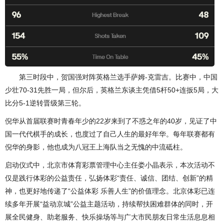
第三时段中，贺国强对阵英格兰选手萨姆-克雷吉。比赛中，中国
少壮70-31先胜一局，但尔后，英格兰东谈主凭借5杆50+连扳5局，大
比分5-1逆转晋级第三轮。
倪华从首届联赛时青春年少的22岁来到了不惑之年的40岁，见证了中
国一代代棋手的成长，也度过了自己人生的最好年华。每年联赛都有
倪华的身影，他也成为八冠王上海队当之无愧的中流砥柱。
启动仪式中，北京市体育彩票管理中心主任娄小晶表示，本次活动不
仅是践行体彩的公益责任，弘扬体彩“责任、诚信、团结、创新”的精
神，也更好地传递了“公益体彩 乐善人生”的价值理念。北京体彩已连
续多年开展“益动京城”公益主题活动，持续帮扶困难群体的同时，开
展全民健身、助老服务、快乐操场等与广大市民朋友日常生活息息相