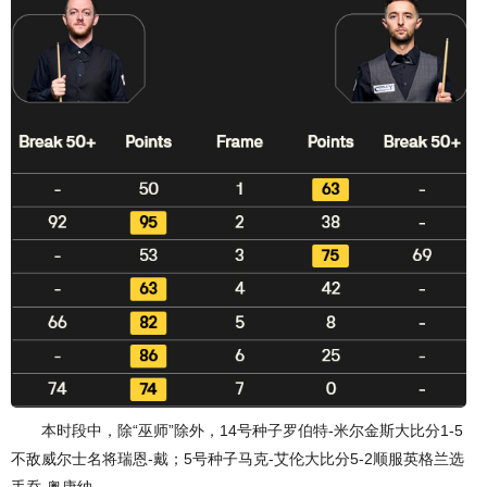
本时段中，除“巫师”除外，14号种子罗伯特-米尔金斯大比分1-5
不敌威尔士名将瑞恩-戴；5号种子马克-艾伦大比分5-2顺服英格兰选