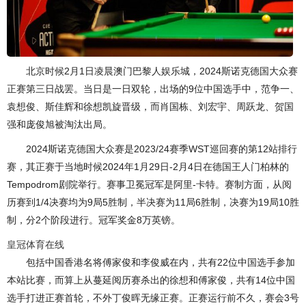
北京时候2月1日凌晨澳门巴黎人娱乐城，2024斯诺克德国大众赛
正赛第三日战罢。当日是一日双轮，出场的9位中国选手中，范争一、
袁想俊、斯佳辉和徐想凯旋晋级，而肖国栋、刘宏宇、周跃龙、贺国
强和庞俊旭被淘汰出局。
2024斯诺克德国大众赛是2023/24赛季WST巡回赛的第12站排行
赛，其正赛于当地时候2024年1月29日-2月4日在德国王人门柏林的
Tempodrom剧院举行。赛事卫冕冠军是阿里-卡特。赛制方面，从阅
历赛到1/4决赛均为9局5胜制，半决赛为11局6胜制，决赛为19局10胜
制，分2个阶段进行。冠军奖金8万英镑。
皇冠体育在线
包括中国香港名将傅家俊和李俊威在内，共有22位中国选手参加
本站比赛，而算上从蔓延阅历赛杀出的徐想和傅家俊，共有14位中国
选手打进正赛首轮，不外丁俊晖无缘正赛。正赛运行前不久，赛会3号