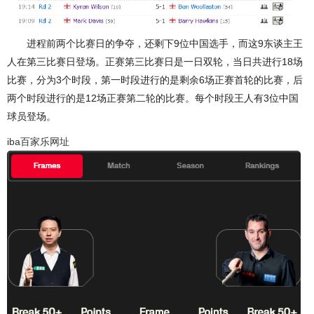
进程前两个比赛日的争夺，还剩下9位中国选手，而这9东谈主王
人在第三比赛日登场。正赛第三比赛日是一日双轮，当日共进行18场
比赛，分为3个时段，第一时段进行的是剩余6场正赛首轮的比赛，后
两个时段进行的是12场正赛第二轮的比赛。每个时段王人有3位中国
球员登场。
iba百家乐网址