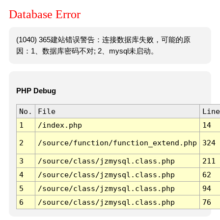
Database Error
(1040) 365建站错误警告：连接数据库失败，可能的原
因：1、数据库密码不对; 2、mysql未启动。
PHP Debug
No.
File
Line
1
/index.php
14
2
/source/function/function_extend.php
324
3
/source/class/jzmysql.class.php
211
4
/source/class/jzmysql.class.php
62
5
/source/class/jzmysql.class.php
94
6
/source/class/jzmysql.class.php
76