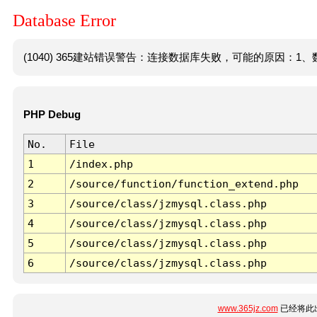
Database Error
(1040) 365建站错误警告：连接数据库失败，可能的原因：1、数
PHP Debug
No.
File
1
/index.php
2
/source/function/function_extend.php
3
/source/class/jzmysql.class.php
4
/source/class/jzmysql.class.php
5
/source/class/jzmysql.class.php
6
/source/class/jzmysql.class.php
www.365jz.com
已经将此