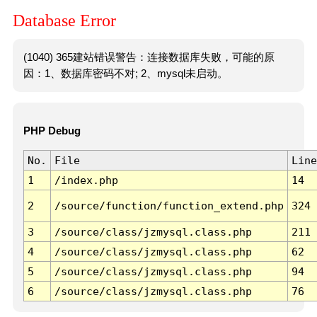
Database Error
(1040) 365建站错误警告：连接数据库失败，可能的原
因：1、数据库密码不对; 2、mysql未启动。
PHP Debug
No.
File
Line
1
/index.php
14
2
/source/function/function_extend.php
324
3
/source/class/jzmysql.class.php
211
4
/source/class/jzmysql.class.php
62
5
/source/class/jzmysql.class.php
94
6
/source/class/jzmysql.class.php
76