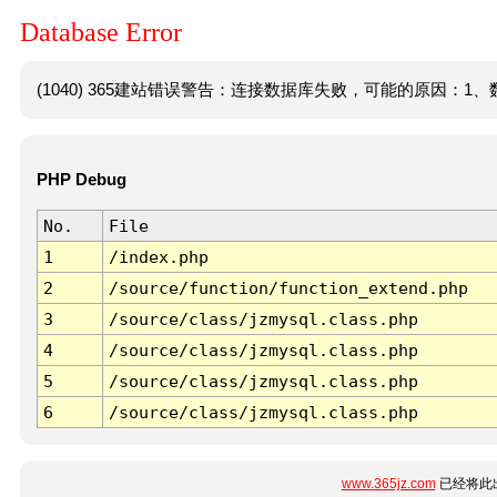
Database Error
(1040) 365建站错误警告：连接数据库失败，可能的原因：1、数
PHP Debug
No.
File
1
/index.php
2
/source/function/function_extend.php
3
/source/class/jzmysql.class.php
4
/source/class/jzmysql.class.php
5
/source/class/jzmysql.class.php
6
/source/class/jzmysql.class.php
www.365jz.com
已经将此