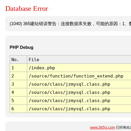
Database Error
(1040) 365建站错误警告：连接数据库失败，可能的原因：1、数
PHP Debug
No.
File
1
/index.php
2
/source/function/function_extend.php
3
/source/class/jzmysql.class.php
4
/source/class/jzmysql.class.php
5
/source/class/jzmysql.class.php
6
/source/class/jzmysql.class.php
www.365jz.com
已经将此