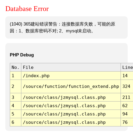
Database Error
(1040) 365建站错误警告：连接数据库失败，可能的原
因：1、数据库密码不对; 2、mysql未启动。
PHP Debug
No.
File
Line
1
/index.php
14
2
/source/function/function_extend.php
324
3
/source/class/jzmysql.class.php
211
4
/source/class/jzmysql.class.php
62
5
/source/class/jzmysql.class.php
94
6
/source/class/jzmysql.class.php
76