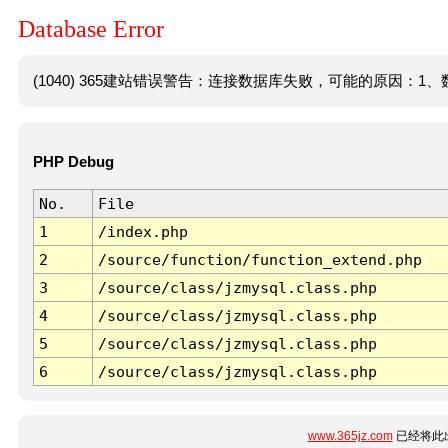
Database Error
(1040) 365建站错误警告：连接数据库失败，可能的原因：1、数
PHP Debug
No.
File
1
/index.php
2
/source/function/function_extend.php
3
/source/class/jzmysql.class.php
4
/source/class/jzmysql.class.php
5
/source/class/jzmysql.class.php
6
/source/class/jzmysql.class.php
www.365jz.com
已经将此