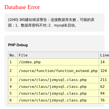
Database Error
(1040) 365建站错误警告：连接数据库失败，可能的原
因：1、数据库密码不对; 2、mysql未启动。
PHP Debug
No.
File
Line
1
/index.php
14
2
/source/function/function_extend.php
324
3
/source/class/jzmysql.class.php
211
4
/source/class/jzmysql.class.php
62
5
/source/class/jzmysql.class.php
94
6
/source/class/jzmysql.class.php
76