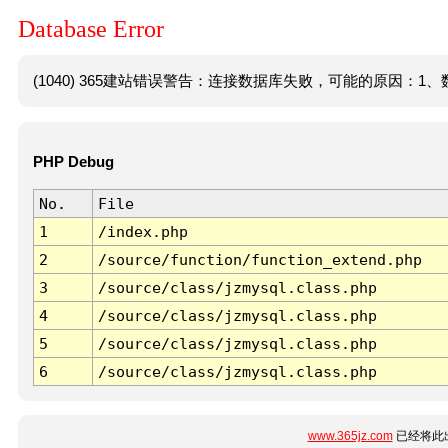
Database Error
(1040) 365建站错误警告：连接数据库失败，可能的原因：1、数
PHP Debug
No.
File
1
/index.php
2
/source/function/function_extend.php
3
/source/class/jzmysql.class.php
4
/source/class/jzmysql.class.php
5
/source/class/jzmysql.class.php
6
/source/class/jzmysql.class.php
www.365jz.com
已经将此