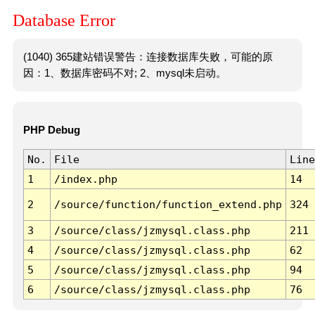
Database Error
(1040) 365建站错误警告：连接数据库失败，可能的原
因：1、数据库密码不对; 2、mysql未启动。
PHP Debug
No.
File
Line
1
/index.php
14
2
/source/function/function_extend.php
324
3
/source/class/jzmysql.class.php
211
4
/source/class/jzmysql.class.php
62
5
/source/class/jzmysql.class.php
94
6
/source/class/jzmysql.class.php
76