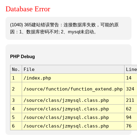
Database Error
(1040) 365建站错误警告：连接数据库失败，可能的原
因：1、数据库密码不对; 2、mysql未启动。
PHP Debug
No.
File
Line
1
/index.php
14
2
/source/function/function_extend.php
324
3
/source/class/jzmysql.class.php
211
4
/source/class/jzmysql.class.php
62
5
/source/class/jzmysql.class.php
94
6
/source/class/jzmysql.class.php
76