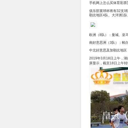
手机网上怎么买体育彩票菠
俱乐部寰球杯将有32支球
勒比地区4队、大洋洲1队
欧洲（8队）：曼城、皇
南好意思洲（3队）：帕
中北好意思及加勒比地区
2019年3月18日上午
屏显示，截至18日上午转