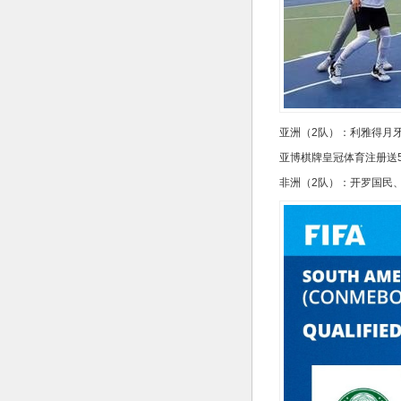
亚洲（2队）：利雅得月
亚博棋牌皇冠体育注册送
非洲（2队）：开罗国民