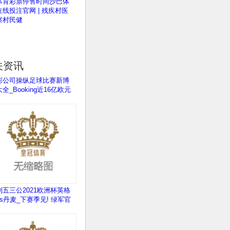
体育彩票停售时间沙巴体
在线投注官网 | 残疾村医
察村民健
关资讯
彩公司操纵足球比赛新博
全_Booking近16亿欧元
列五三公2021欧洲杯英格
vs丹麦_下赛季见! 绿军官