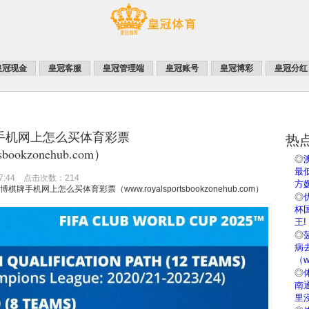
皇冠现金
皇冠客服
皇冠管理端
皇冠账号
皇冠博彩
皇冠分红
牌手机网上怎么买体育彩票
热
sbookzonehub.com）
◎
最
07:44 点击次数：214
方
博棋牌手机网上怎么买体育彩票（www.royalsportsbookzonehub.com）
◎
杯
王!
◎
病
（w
◎
南
里