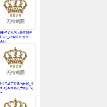
博电子游戏网上快三骰子
博技巧_相似演“吃盒饭”，
阮经天
票娱乐城百家乐的破解_生
权纠纷案濒临更大破损 句
am