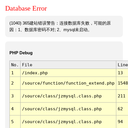
Database Error
(1040) 365建站错误警告：连接数据库失败，可能的原
因：1、数据库密码不对; 2、mysql未启动。
PHP Debug
No.
File
Line
1
/index.php
13
2
/source/function/function_extend.php
1548
3
/source/class/jzmysql.class.php
211
4
/source/class/jzmysql.class.php
62
5
/source/class/jzmysql.class.php
94