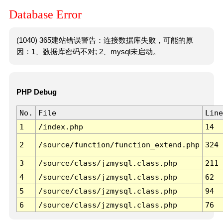
Database Error
(1040) 365建站错误警告：连接数据库失败，可能的原
因：1、数据库密码不对; 2、mysql未启动。
PHP Debug
No.
File
Line
1
/index.php
14
2
/source/function/function_extend.php
324
3
/source/class/jzmysql.class.php
211
4
/source/class/jzmysql.class.php
62
5
/source/class/jzmysql.class.php
94
6
/source/class/jzmysql.class.php
76