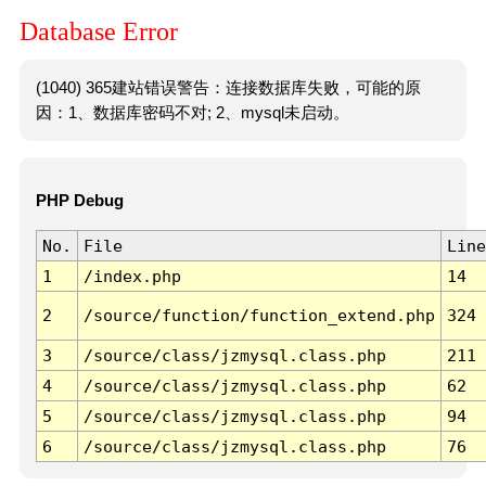
Database Error
(1040) 365建站错误警告：连接数据库失败，可能的原
因：1、数据库密码不对; 2、mysql未启动。
PHP Debug
No.
File
Line
1
/index.php
14
2
/source/function/function_extend.php
324
3
/source/class/jzmysql.class.php
211
4
/source/class/jzmysql.class.php
62
5
/source/class/jzmysql.class.php
94
6
/source/class/jzmysql.class.php
76