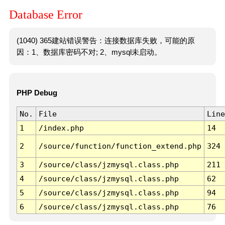
Database Error
(1040) 365建站错误警告：连接数据库失败，可能的原
因：1、数据库密码不对; 2、mysql未启动。
PHP Debug
No.
File
Line
1
/index.php
14
2
/source/function/function_extend.php
324
3
/source/class/jzmysql.class.php
211
4
/source/class/jzmysql.class.php
62
5
/source/class/jzmysql.class.php
94
6
/source/class/jzmysql.class.php
76