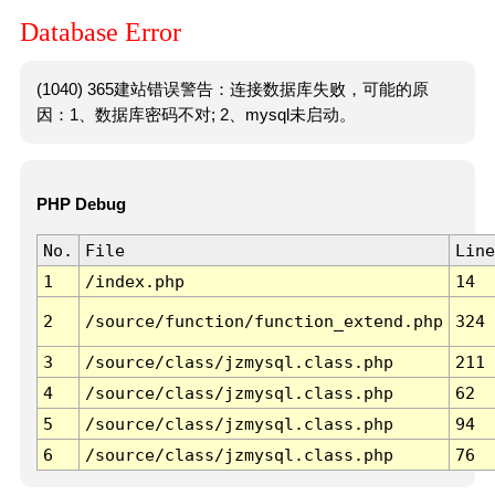
Database Error
(1040) 365建站错误警告：连接数据库失败，可能的原
因：1、数据库密码不对; 2、mysql未启动。
PHP Debug
No.
File
Line
1
/index.php
14
2
/source/function/function_extend.php
324
3
/source/class/jzmysql.class.php
211
4
/source/class/jzmysql.class.php
62
5
/source/class/jzmysql.class.php
94
6
/source/class/jzmysql.class.php
76