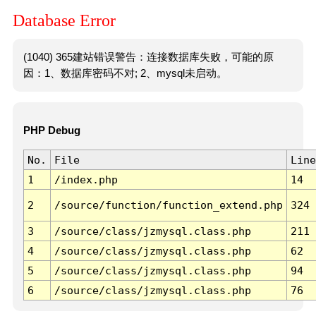
Database Error
(1040) 365建站错误警告：连接数据库失败，可能的原
因：1、数据库密码不对; 2、mysql未启动。
PHP Debug
No.
File
Line
1
/index.php
14
2
/source/function/function_extend.php
324
3
/source/class/jzmysql.class.php
211
4
/source/class/jzmysql.class.php
62
5
/source/class/jzmysql.class.php
94
6
/source/class/jzmysql.class.php
76