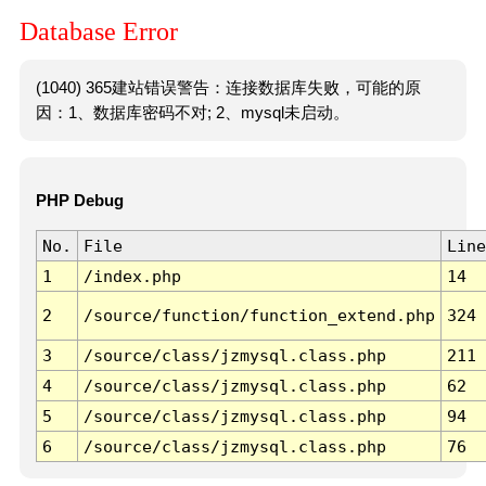
Database Error
(1040) 365建站错误警告：连接数据库失败，可能的原
因：1、数据库密码不对; 2、mysql未启动。
PHP Debug
No.
File
Line
1
/index.php
14
2
/source/function/function_extend.php
324
3
/source/class/jzmysql.class.php
211
4
/source/class/jzmysql.class.php
62
5
/source/class/jzmysql.class.php
94
6
/source/class/jzmysql.class.php
76