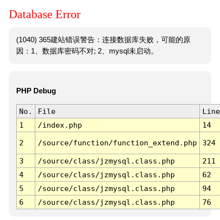
Database Error
(1040) 365建站错误警告：连接数据库失败，可能的原
因：1、数据库密码不对; 2、mysql未启动。
PHP Debug
No.
File
Line
1
/index.php
14
2
/source/function/function_extend.php
324
3
/source/class/jzmysql.class.php
211
4
/source/class/jzmysql.class.php
62
5
/source/class/jzmysql.class.php
94
6
/source/class/jzmysql.class.php
76