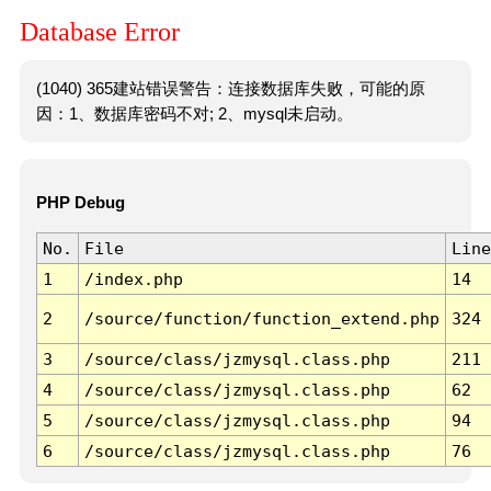
Database Error
(1040) 365建站错误警告：连接数据库失败，可能的原
因：1、数据库密码不对; 2、mysql未启动。
PHP Debug
No.
File
Line
1
/index.php
14
2
/source/function/function_extend.php
324
3
/source/class/jzmysql.class.php
211
4
/source/class/jzmysql.class.php
62
5
/source/class/jzmysql.class.php
94
6
/source/class/jzmysql.class.php
76