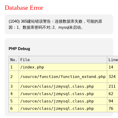
Database Error
(1040) 365建站错误警告：连接数据库失败，可能的原
因：1、数据库密码不对; 2、mysql未启动。
PHP Debug
No.
File
Line
1
/index.php
14
2
/source/function/function_extend.php
324
3
/source/class/jzmysql.class.php
211
4
/source/class/jzmysql.class.php
62
5
/source/class/jzmysql.class.php
94
6
/source/class/jzmysql.class.php
76