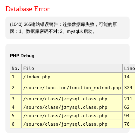
Database Error
(1040) 365建站错误警告：连接数据库失败，可能的原
因：1、数据库密码不对; 2、mysql未启动。
PHP Debug
No.
File
Line
1
/index.php
14
2
/source/function/function_extend.php
324
3
/source/class/jzmysql.class.php
211
4
/source/class/jzmysql.class.php
62
5
/source/class/jzmysql.class.php
94
6
/source/class/jzmysql.class.php
76