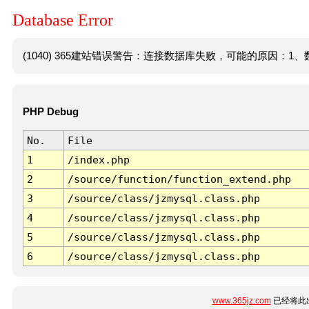
Database Error
(1040) 365建站错误警告：连接数据库失败，可能的原因：1、数
PHP Debug
No.
File
1
/index.php
2
/source/function/function_extend.php
3
/source/class/jzmysql.class.php
4
/source/class/jzmysql.class.php
5
/source/class/jzmysql.class.php
6
/source/class/jzmysql.class.php
www.365jz.com
已经将此