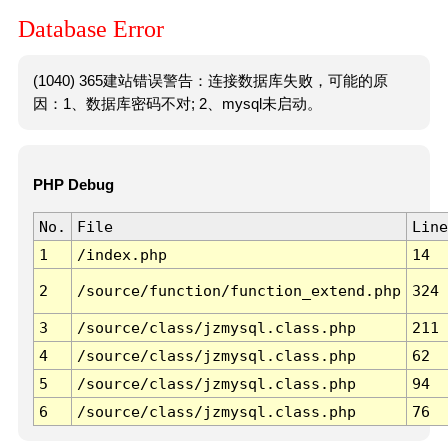
Database Error
(1040) 365建站错误警告：连接数据库失败，可能的原
因：1、数据库密码不对; 2、mysql未启动。
PHP Debug
No.
File
Line
1
/index.php
14
2
/source/function/function_extend.php
324
3
/source/class/jzmysql.class.php
211
4
/source/class/jzmysql.class.php
62
5
/source/class/jzmysql.class.php
94
6
/source/class/jzmysql.class.php
76