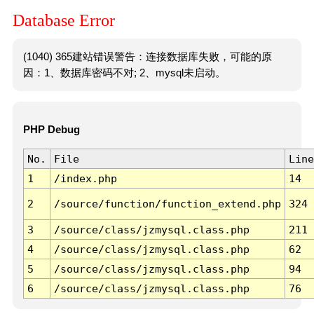
Database Error
(1040) 365建站错误警告：连接数据库失败，可能的原
因：1、数据库密码不对; 2、mysql未启动。
PHP Debug
No.
File
Line
1
/index.php
14
2
/source/function/function_extend.php
324
3
/source/class/jzmysql.class.php
211
4
/source/class/jzmysql.class.php
62
5
/source/class/jzmysql.class.php
94
6
/source/class/jzmysql.class.php
76