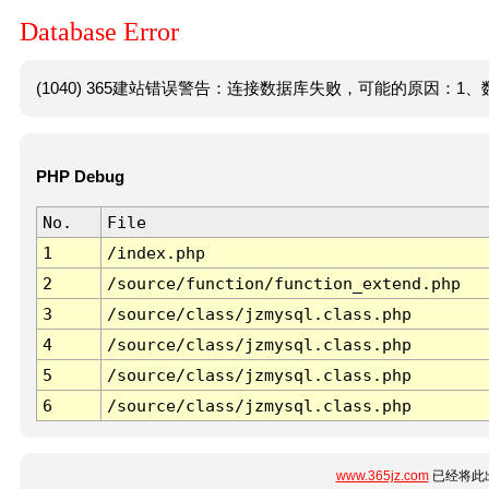
Database Error
(1040) 365建站错误警告：连接数据库失败，可能的原因：1、数
PHP Debug
No.
File
1
/index.php
2
/source/function/function_extend.php
3
/source/class/jzmysql.class.php
4
/source/class/jzmysql.class.php
5
/source/class/jzmysql.class.php
6
/source/class/jzmysql.class.php
www.365jz.com
已经将此